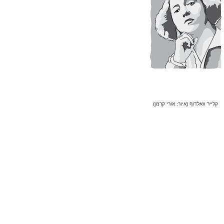
קלייר וואלדוף (איור: אורי קרמן)