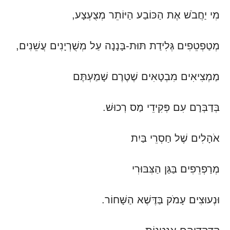
מִי יַחֲבֹשׁ אֶת הַכּוֹבַע הַיּוֹתֵר מְצֻעְצָע,
מְטַפְטֵפִים גְּלִידַת תּוּת-בָּנָנָה עַל מְשֻׁרְיָנִים עֲשֵׁנִים,
מַמְצִיאִים מִבְטָאִים שֶׁטֶרֶם שָׁמַעְתֶּם
בְּדַבְּרָם עִם פְּקִידֵי מַס רְכוּשׁ.
אֹהָלִים שֶׁל חַסְרֵי בַּיִת
מְרַפְרֵפִים בַּגַּן הַצִּבּוּרִי
וּנְעוּצִים עָמֹק בַּדֶּשֶׁא הַשָּׁחוֹר.