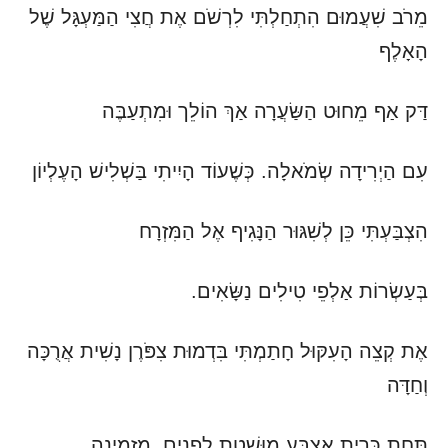
מֵרֹב שִׁעֲמוּם הִתְחַלְתִּי לִרְשֹׁם אֶת חֲצִי הַמַּעְגָּל שֶׁל
הָאָלֶף
דַּק אַף מֵחוּט הַשַּׂעֲרָה אַךְ הוֹלֵך וּמִתְעַבֶּה
עִם הַיְרִידָה שְׂמֹאלָה. כְּשֶׁעוֹד הָיִיתִי בַּשְׁלִישׁ הָעֶלְיוֹן
הִצְבַּעְתִּי כֵּן לְשִׁגּוּר הַנָּגִיף אֶל הַמִּזְרָח
בְּעַשְׂרוֹת אַלְפֵי טִילִים נַשָּׂאִים.
אֶת קְצֵה הָעִקּוּל חָתַמְתִּי בִּדְמוּת צִפֹּרֶן נָשִׁית אֲרֻכָּה
וְחַדָּה
תַּחַת כָּרִית אֶצְבַּע מוּשֶׁטֶת לְפָנִים, מַזְמִינָה.