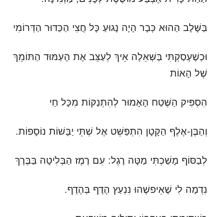
בַּשָּׁלָב הַהוּא כְּבָר הָיָה נָגוּעַ כָּל חֲצִי הַכַּדּוּר הַדְּרוֹמִי
וּכְשֶׁעָסַקְתִּי בַּשְּׁאֵלָה אֵיךְ לְעַצֵּב אֶת הָעַמּוּד הַתּוֹמֵךְ
שֶׁל הָאוֹת
הִסְפִּיק הַשֶּׁטַח הָאָמוּר לְהִתְנַקּוֹת מִכָּל חַי
וְהַבֶּן-אֶלֶף הַקָּטָן הִתְפַּשֵּׁט אֶל שְׁתֵּי יַבָּשׁוֹת נוֹסָפוֹת.
לְבַסּוֹף מָשַׁכְתִּי מַטָּה רֶגֶל: עִם רֶמֶז הַבְּלִיטָה בַּבֶּרֶךְ
נִדְמָה לִי שֶׁאֵיפשֶׁהוּ נִנְעַץ הֶדֶף בְּהֶדֶף.