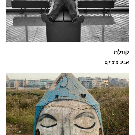
קוזלת
אביב צ'צ'קס