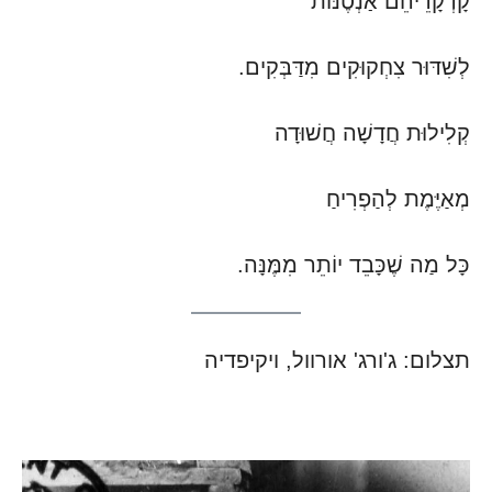
קָדְקָדֵיהֵם אַנְטֶנּוֹת
לְשִׁדּוּר צִחְקוּקִים מִדַּבְּקִים.
קְלִילוּת חֲדָשָׁה חֲשׁוּדָה
מְאַיֶּמֶת לְהַפְרִיחַ
כָּל מַה שֶׁכָּבֵד יוֹתֵר מִמֶּנָּה.
תצלום: ג'ורג' אורוול, ויקיפדיה