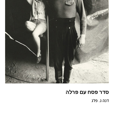
סדר פסח עם פרלה
דנה ג. פלג