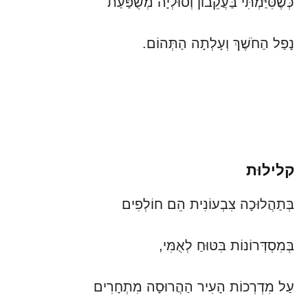
כְּשֶׁסִּיַּמְתִּי בַּעֲקֵבוֹן וְסוּלְיָה מְשֻׁפַּעַת
נָפַל הַחֹשֶׁךְ וְעָלְתָה הַתְּהוֹם.
קלילוּת
בְּתַהֲלוּכָה צִבְעוֹנִית הֵם חוֹלְפִים
בְּמִסְדְּרוֹנוֹת בִּטּוּחַ לְאֻמִּי,
עַל מִדְרְכוֹת הָעִיר הַהֲרוּסָה מִתְחָרִים