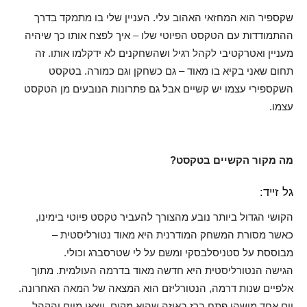
שקספיר הוא המחזאי האהוב עלי. העניין שלי בו מתמקד בדרך
ההתמודדות עם הטקסט הפיוטי שלו – איך לפצח אותו כך שיהיה
מעניין ואטרקטיבי לקהל רגיל ושהשחקנים לא ידקלמו אותו. זה
תחום שאני בקיא בו מאוד – גם כשחקן וגם כמורה. בטקסט
השקספירי עצמו יש קשיים אבל גם פתרונות הנובעים מן הטקסט
עצמו.
מה מקור הקשיים בטקסט?
גל זייד:
הקושי הגדול ביותר נובע מהצורך להעביר טקסט פיוטי בימינו,
כאשר מסורת המשחק המודרנית היא מאוד נטורליסטית –
מבוססת על סטניסלבסקי ומשם על לי שטרסברג וכולי.
הגישה הנטורליסטית היא חדשה מאוד בדרמה העולמית. מתוך
אלפיים שנות דרמה, הנטורליזם הוא המצאה של המאה האחרונה.
יום אחד מישהו פתח ברז באיזה שהוא מקום, ויצאו מיים והקהל