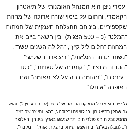
עמרי ניצן הוא המנהל האומנותי של תיאטרון
הקאמרי, וחתום על בימוי שורה ארוכה של מחזות
שקספיריים, ביניהם ההצלחה הענקית של המחזה
"המלט" (כ – 500 הצגות). בין השאר ביים את
המחזות "חלום ליל קיץ", "הלילה השנים עשר",
"נשות וינדזור העליזות", "ריצ'ארד השלישי",
"הסוחר מונציה", "קומדיה של טעויות", "כטוב
בעיניכם", "מהומה רבה על לא מאומה" ואת
האופרה "אותלו".
גל זייד הוא מנהל מחלקת הדרמה של קשת (זכיינית ערוץ 2), והוא
גם שחקן בתיאטרון, בטלוויזיה ובקולנוע, במאי והיוצר של כמה
מהטלנובלות הפופולריות ביותר שנעשו בארץ, ביניהן "האלופה"
ו"טלנובלה בע"מ". בין השאר שיחק בהצגות "אותלו" ו"מקבת",