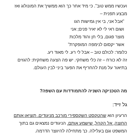
ועכשיו ממש טוב". כי מיד אחר כך הוא ממשיך את המונולוג ואז
מבצע תפנית –
"אבל אני, בי אין גמישות הגו
ושום ראי לי לא יאיר פנים; אני
מוצר פגום, בלי חן והוד מלכות
אשר יקסום לנימפה המופקרת"
כלומר: לכולם טוב – אבל לי רע. לי מאוד רע.
זה לא כורח – זה כלי משחקי. יש פה הצעה משחקית: להגזים
בתיאור על מנת להחריף את הפער ביני לבין העולם.
מה הטכניקה השניה להתמודדות עם השפה?
גל זייד:
הרעיון הוא
שהטקסט השקספירי מורכב מניגודים. תוציאו אותם
החוצה, אל הקהל, שישמע אותם.
הניגודים נמצאים גם בתוך
המשפט וגם בעלילה. כך מתחילה להיווצר הדרמה.