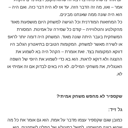
אמר – ואוו, מה זה הדבר הזה. עד אז לא היה דבר כזה. ואם היה –
הוא היה שונה ממה שאנחנו מבינים.
כל המחזאות המודרנית וכל הגישה למשחק היום מושפעות מאוד
מהקולנוע והטלוויזיה – קודם כל שמירה על אמינות. המסורת
המשחקית בעבר היתה שונה מאוד. המשחק היה דומה יותר לראפ
או לשירה מאשר למשחק. המקומות הטובים בתיאטרון הגלוב היו
דווקא המקומות בצד. זאת אומרת – הקהל היה בא לשמוע את
ההצגה ולא דוקא לראות. הוא בא כדי לשמוע את היופי של השפה
האנגלית, את משחקי המילים. לא היו באים לבדוק אם זה אמיתי או
לא.
שקספיר לא מחפש משחק אמיתי?
גל זייד:
כמובן שגם שקספיר עצמו מדבר על אמת. הוא גם אומר את כל מה
שהוא רוצה מהשחקן. למשל במונולוג של המלט לשחקנים, הוא