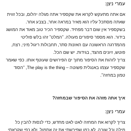
עמרי ניצן:
אם אתה מתעקש לקרוא את שקספיר אתה מגלה יהלום, ובכל זווית
שאתה מסתכל עליו הוא מאיר במראה אחר, בצבע אחר.
בשקספיר אין שום דבר מפחיד. שקספיר הכיר טוב מאוד את המושג
בידור. הוא מספר סיפורים מעולה. "המלט" זהו בלש פוליטי
מהמדרגה הראשונה עם האזנות סתר, תחבולות ריגול מיני, רצח,
פוטש, זיונים מהצד, בגידות. יש שם הכל.
צריך לזהות את הסיפור מתוך ים הפירושים שעוטף אותו. כפי שאמר
שקספיר עצמו באנגלית פשוטה – The play is the thing, "הסוד
טמון במחזה".
איך אתה מזהה את הסיפור שבמחזה?
עמרי ניצן:
צריך לקרוא את המחזה לאט לאט מחדש, כדי לנסות להבין כל
מילה וכל שורה. לא כמו שפירשתי את זה אתמול, ולא כפי שקראתי