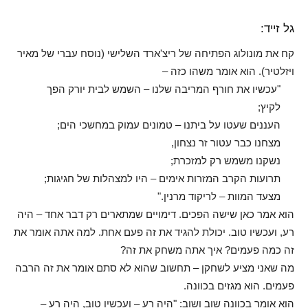
גל זייד:
קח את מונולוג הפתיחה של ריצ'ארד השלישי (נוסח עברי של מאיר
ויזלטיר). הוא אומר משהו כזה –
"עכשיו את חורף המריבה שלנו – השמש לבית יורק הפך
לקיץ;
העננים שעטו על ביתנו – טמונים עמוק במחשכי הים;
מצחנו כבר עטור זר נצחון,
נשקנו משמש רק למזכרת;
תרועות הקרב המזרות אימים – היו למצהלות של חגיגות;
מצעד המוות – לריקוד מרנין."
הוא אמר כאן שישה הפכים. דימויים שמתארים רק דבר אחד – היה
רע, ועכשיו טוב. יכולת להגיד את זה פעם אחת. למה אתה אומר את
זה כמה פעמים? איך אתה משחק את זה?
מה שאני מציע לשחקן – תחשוב שהוא לא סתם אומר את זה הרבה
פעמים. הוא מגזים בכוונה.
הוא אומר בכוונה שוב ושוב: "היה רע – ועכשיו טוב, היה רע –