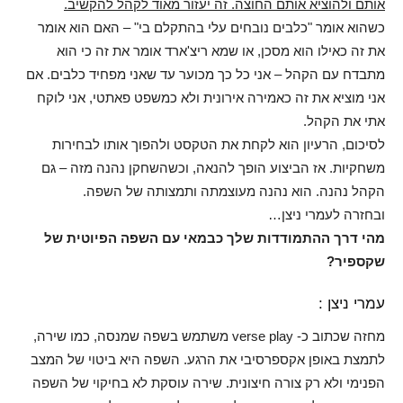
אותם ולהוציא אותם החוצה. זה יעזור מאוד לקהל להקשיב.
כשהוא אומר "כלבים נובחים עלי בהתקלם בי" – האם הוא אומר
את זה כאילו הוא מסכן, או שמא ריצ'ארד אומר את זה כי הוא
מתבדח עם הקהל – אני כל כך מכוער עד שאני מפחיד כלבים. אם
אני מוציא את זה כאמירה אירונית ולא כמשפט פאתטי, אני לוקח
אתי את הקהל.
לסיכום, הרעיון הוא לקחת את הטקסט ולהפוך אותו לבחירות
משחקיות. אז הביצוע הופך להנאה, וכשהשחקן נהנה מזה – גם
הקהל נהנה. הוא נהנה מעוצמתה ותמצותה של השפה.
ובחזרה לעמרי ניצן…
מהי דרך ההתמודדות שלך כבמאי עם השפה הפיוטית של
שקספיר?
עמרי ניצן :
מחזה שכתוב כ- verse play משתמש בשפה שמנסה, כמו שירה,
לתמצת באופן אקספרסיבי את הרגע. השפה היא ביטוי של המצב
הפנימי ולא רק צורה חיצונית. שירה עוסקת לא בחיקוי של השפה