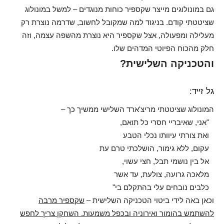
גם במונולוגים מייצר שקספיר כוחות מנוגדים – למשל במונולוג
שציטטתי קודם. בניגוד למה שמקובל לחשוב, שדרמה נוצרת רק
מעלילה ומפעולה, אצל שקספיר היא נוצרת מהשפה עצמה, וזה
חלק מהכוח הפיוטי המדהים שלו.
והטכניקה השלישית?
גל זייד:
המונולוג שציטטתי מריצ'ארד השלישי ממשיך כך –
"אני, שאיבריי חסרי כל תואם,
ואת צורתי עיוותו נכלי הטבע
עקום, ללא גימור, הושלכתי טרם עת
אל בין נושמי תבל, חצי עשוי,
מלאכה גרועה, צולעת, עד אשר
כלבים נובחים עלי בהתקלם בי"
וכאן באה לידי ביטוי הטכניקה השלישית –
שקספיר מרבה
להשתמש בהומור ואירוניה ובכפל משמעות. השחקן צריך לחפש