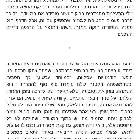
דלתותיו לרווחה. כמו תמיד הדלתות נענות בחריקת מחאה נרגנת.
שלי מתעלמת מהמדפים הריקים ושוב מורידה את המזוודה. כל כך
הרבה פעמים הבטיחה לעצמה שתפסיק עם זה, אבל הדחף חזק
ממנה. המזוודה חזקה ממנה. משהו התנפץ על הרצפה בדירת
השכנים.
*
בפעם הראשונה ראתה מה יש שם בפנים כשהם פתחו את המזוודה
ביחד. זו הייתה חצי-בדיחה חצי-הרפתקה, ושניהם צחקו הרבה. בני
חיפש הזדמנויות עסקיות, "במיוחד עכשיו," כך הסביר,
"כשהמשפחה הקטנה שלנו עומדת סוף סוף להתרחב." הוא
השתהה, בוחן את תגובתה, שלא הגיעה. שלי כדרכה בזמן האחרון
העלתה על פניה הבעה סתמית, וקיוותה שיחליף נושא. הם עדיין
לומדים זה את זה, חשבה בפליאה, חמש שנים ביחד ועוד לא סיימו
להכיר. בכל אופן, בני אמר שלדעתו זה הזמן הנכון ליטול יוזמה
ולבדוק אחת ולתמיד מה יש בתוך המזוודה, שהייתה לא רק
מרופטת אלא, בואי נודה מותק, גם קצת מסריחה. נכנס לו אז ג'וק
לראש, שאולי סבתא הינדה החביאה באחד התאים מסמכים
חשובים ששווים היום הון, נניח שטר בעלות על מגרש בברלין, או