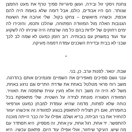
צחנת ויסקי זול ובירה, ועשן סיגריות סמיך טרף את מעט החמצן
שנותר. הם היו אבודים, כולם, אבל דומה שלא באמת היה להם
אכפת, וכשהיו מיואשים – צחקו בקול. שלי אהבה את השעות
הגנובות האלה מול המזוודה הפתוחה, שהלכו ותכפו, והזכירו לה
ימים רחוקים של ילדוּת בהם כל מה שרצתה היה שיניחו לה לשקוע
עוד ועוד במשחק עם בובותיה. רוב הזמן כמעט לא שמה לב לכך
שבני לא בבית ובדירת השכנים עמדה דממה מעיקה.
*
שבת. ינואר. לפנות ערב. כן, בני.
ענני גשם סמיכים מאפירים את השמיים ומנמיכים אותם בהדרגה.
משב רוח פראי מטלטל באחת את שדרת התריס וגם נרגע באחת,
משל לא היה זה משב רוח אלא מעין עווית שתפסה את האוויר.
המזוודה הסגורה מונחת לצידה על השטיח. שלי מתאפקת בכל
כוחה שלא לפתוח, מדמה שהיא עומדת למבחן כמעט אורפיאי
בחומרתו, ואם רק תצליח להתאפק בנוגע למזוודה זה איכשהו יעזור
להחזיר את בני הביתה, בריא ושלם. אפילו על זה כבר הייתה מוכנה
להתפשר. יד אחת, רגל אחת, עין אחת, זה מספיק. היא תסתדר עם
מה שיש. העיקר שיחזור, אולי אפילו עוד היום. פתאום עכשיו. היא