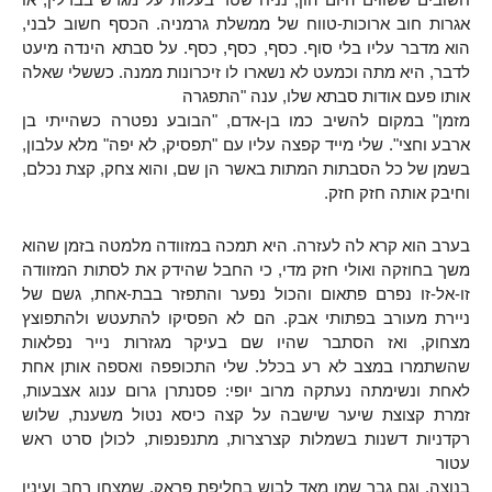
אגרות חוב ארוכות-טווח של ממשלת גרמניה. הכסף חשוב לבני,
הוא מדבר עליו בלי סוף. כסף, כסף, כסף. על סבתא הינדה מיעט
לדבר, היא מתה וכמעט לא נשארו לו זיכרונות ממנה. כששלי שאלה
אותו פעם אודות סבתא שלו, ענה "התפגרה
מזמן" במקום להשיב כמו בן-אדם, "הבובע נפטרה כשהייתי בן
ארבע וחצי". שלי מייד קפצה עליו עם "תפסיק, לא יפה" מלא עלבון,
בשמן של כל הסבתות המתות באשר הן שם, והוא צחק, קצת נכלם,
וחיבק אותה חזק חזק.
בערב הוא קרא לה לעזרה. היא תמכה במזוודה מלמטה בזמן שהוא
משך בחוזקה ואולי חזק מדי, כי החבל שהידק את לסתות המזוודה
זו-אל-זו נפרם פתאום והכול נפער והתפזר בבת-אחת, גשם של
ניירת מעורב בפתותי אבק. הם לא הפסיקו להתעטש ולהתפוצץ
מצחוק, ואז הסתבר שהיו שם בעיקר מגזרות נייר נפלאות
שהשתמרו במצב לא רע בכלל. שלי התכופפה ואספה אותן אחת
לאחת ונשימתה נעתקה מרוב יופי: פסנתרן גרום ענוג אצבעות,
זמרת קצוצת שיער שישבה על קצה כיסא נטול משענת, שלוש
רקדניות דשנות בשמלות קצרצרות, מתנפנפות, לכולן סרט ראש
עטור
בנוצה, וגם גבר שמן מאד לבוש בחליפת פראק, שמצחו רחב ועיניו