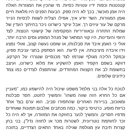
קטנטנות וכפות ידיו עטויות כסיות. מי שהכין את המגזרות האלה
היה אמן מוכשר, בכך לא היה ספק. הבעות הפנים היו מלאות חיים
ואמן המגזרות, השד יודע איך, אפילו הצליח לשוות לכסיות הנייר
מרקם של עור עיזים רך. אבל עיקר כישרונו ניכר בחיתוך העדין של
שמלות התחרה ובאווריריות המקסימה של קישוטי הנוצות. לצד
היופי והעדינות, היו קווי המתאר של מנהל המופע גסים הרבה יותר,
אולי כי האמן איבד את סבלנותו, או שזמנו נעשה קצוב, ואולי נפצע
וידו איבדה מיציבותה. אין לדעת. הוא הסתפק בחצי עניבת פפיון,
ובמקל הליכה מגולף שנרמז לצד מכנסיים שנגררו על הקרקע.
דווקא בשפם הקפיד האמן להשקיע את מלוא כישרונו, ועיצב
בתשומת לב את הקצוות המחודדים, שהתפצלו לצדדים כמו צמד
כידונים שלופים.
לנוכח כל אלה בני מלמל משפט שיכול היה להישמע כמו, "מעניין
אם כל החרא הזה שווה משהו" והמשיך לחטט, חסר סבלנות
ומאוכזב, בניירות האחרים שהתפזרו סביב. הוא ערם בצד אחד
כרזות מופע, כרטיסי ביקור, כמה מכתבים ואלבום תמונות שאחדים
מדפיו חסרים, והמשיך לנער בחוזקה את המזוודה, אך לא היה כל
זכר לחותמת נוטריונית, לשטרות מכר או לחוזה נדל"ן. בני בחן
קצרות תיבת עץ מגולפת שגילה באחד התאים הצדדיים, בתוכה