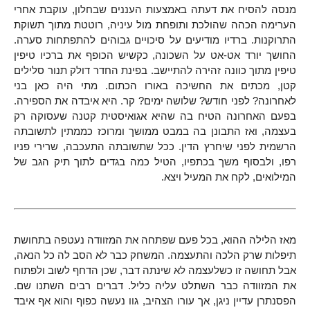
מנסה להסיח את דעתה באמצעות העננים שבחלון, עוקבת אחרי
הערימה הכהה שהולכת ותופחת מול עיניה, רוטטת מתוך תשוקת
התרוקנות. ברדיו מודיעים על סיכויים גבוהים להתפתחות סערה.
החושך יורד אט-אט על השכונה, כקשיש הכופף את ברכיו טיפין
טיפין מתוך כוונה זהירה להתיישב. בפינת החדר דולק תנור סלילים
קטן, מכתים את החשיכה באורו הכתום. מתי היה כאן בני
לאחרונה? לפני חודש? שלושה ימים? קר. היא איבדה את הספירה.
בפעם האחרונה הטיח בה שהיא אגואיסטית קטנה שעסוקה רק
בעצמה, ואז התבונן בה במבט ממושך ומרוכז כממתין לתשובתה
הרשמית לפני שיחרץ הדין. ככל שתשובתה התעכבה, שרירי פניו
רפו, ולבסוף משך בכתפיו, הטיל כמה בגדים לתוך תיק הגב של
המילואים, לקח את המעיל ויצא.
מאז הלילה ההוא, בכל פעם שפתחה את המזוודה נעטפה בתחושת
תיפלות שרק הלכה והתעצמה. המשחק כבר לא הסב לה כל הנאה,
אבל תחושה זו כשלעצמה לא שינתה דבר, שכן הדחף לשוב ולפתוח
את המזוודה כבר השתלט עליה כליל. דברים רבים השתנו שם.
הפסנתרן עדיין ניגן, אך עורו הצהיב, גוו נעשה כפוף והוא אף איבד