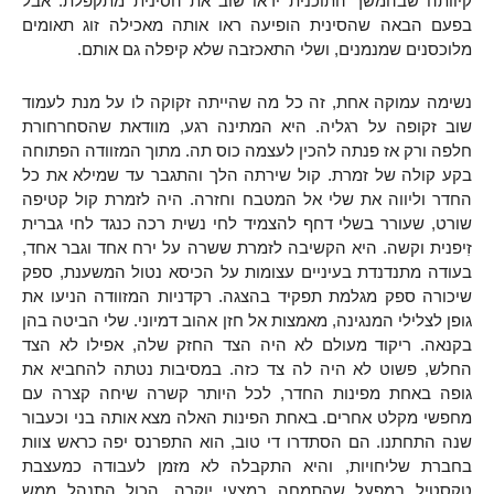
קיוותה שבהמשך התוכנית יראו שוב את הסינית מתקפלת. אבל
בפעם הבאה שהסינית הופיעה ראו אותה מאכילה זוג תאומים
מלוכסנים שמנמנים, ושלי התאכזבה שלא קיפלה גם אותם.
נשימה עמוקה אחת, זה כל מה שהייתה זקוקה לו על מנת לעמוד
שוב זקופה על רגליה. היא המתינה רגע, מוודאת שהסחרחורת
חלפה ורק אז פנתה להכין לעצמה כוס תה. מתוך המזוודה הפתוחה
בקע קולה של זמרת. קול שירתה הלך והתגבר עד שמילא את כל
החדר וליווה את שלי אל המטבח וחזרה. היה לזמרת קול קטיפה
שורט, שעורר בשלי דחף להצמיד לחי נשית רכה כנגד לחי גברית
ז
יפנית וקשה. היא הקשיבה לזמרת ששרה על ירח אחד וגבר אחד,
בעודה מתנדנדת בעיניים עצומות על הכיסא נטול המשענת, ספק
שיכורה ספק מגלמת תפקיד בהצגה. רקדניות המזוודה הניעו את
גופן לצלילי המנגינה, מאמצות אל חזן אהוב דמיוני. שלי הביטה בהן
בקנאה. ריקוד מעולם לא היה הצד החזק שלה, אפילו לא הצד
החלש, פשוט לא היה לה צד כזה. במסיבות נטתה להחביא את
גופה באחת מפינות החדר, לכל היותר קשרה שיחה קצרה עם
מחפשי מקלט אחרים. באחת הפינות האלה מצא אותה בני וכעבור
שנה התחתנו. הם הסתדרו די טוב, הוא התפרנס יפה כראש צוות
בחברת שליחויות, והיא התקבלה לא מזמן לעבודה כמעצבת
טקסטיל במפעל שהתמחה במצעי יוקרה. הכול התנהל ממש