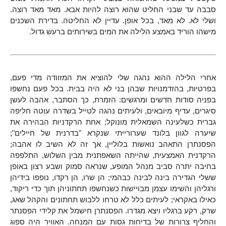
סבבה עד שבני החליט שהוא רוצה להיות אבא. מאד מאד רוצה.
ושלי לא. לא מאד, בכל אופן. עדיין לא החליטה. בדירת השכנים
מישהו הוריד באמצע הלילה את המים בשירותים ברעש גדול.
אחרי הלילה ההוא נהגה שלי להוציא את המזוודה מדי פעם,
בפרטיות, בהזדמנויות שבהן בני לא היה בבית. בכל פעם נחשפו
בפניה סודות חדשים ומרגשים: הזמרת, כך הסתבר, אהבה לעשן
סיגרים, עדיף מיובאים, ולעיתים נהגה לטייל בשדרה עוטה חליפה
גברית כשלעינה השמאלית מונוקל; אחת הרקדניות הִבהירה את
שיערה לגוון בלונד שערורייתי שנקרא "בדרנית של חיילים";
הפסנתרן התאהב נואשות בלוליין, אך זה לא השיב לו אהבה;
הרקדנית האמצעית, שהייתה השאפתנית מבין השלוש, התלפפה
בחיבה יתרה סביב מנהל המופע, שנראה סמוק ושבע רצון באופן
ששלי הגדירה בינה לבינה כבהמי; הן שרו, הן רקדו, נופפו בידיהן
ורגליהן והשימו עצמן מבויישות כשנחשפו תחתוניהן תוך כדי ריקוד,
כאילו באקראי; לעיתים כלל לא טרחו ללבוש תחתונים והקהל שאג,
שרק, רקע ברגליו ויצא מגדרו. הפסנתרן חישמל את קלידי הפסנתר
והחליף צרורות של בדיחות גסות עם המנחה. האוויר היה ספוג