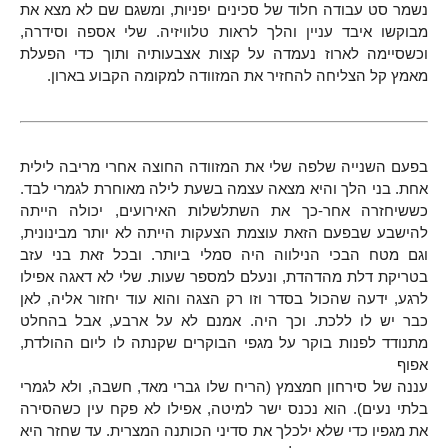
נשמר סט עבודה חלוד של סכינים יפניות, ומשגם שם לא מצא את
מבוקשו איבד עניין והלך לראות טלוויזיה. שלי אספה וסידרה,
וכשסיימה לארוז נעמדה על קצות אצבעותיה ותוך כדי הפעלת
מאמץ קל הצליחה להחזיר את המזוודה למקומה הקבוע בארון.
בפעם השנייה שלפה שלי את המזוודה החוצה אחרי מריבה לילית
אחת. בני הלך והיא מצאה עצמה בשעת לילה מאוחרת לגמרי לבד.
כששיחזרה אחר-כך את השתלשלות האירועים, יכולה הייתה
להישבע שבפעם הזאת עוצמת הצעקות הייתה לא יותר מבינונית,
וגם מטח הבכי הנילווה היה סמלי ביותר. ובכל זאת בני עזב
בטריקת דלת מהדהדת, ונעלם למספר שעות. שלי לא דאגה אפילו
לרגע, ידעה שהכול בסדר וזו רק הצגה והוא עוד יחזור אליה, לאן
כבר יש לו ללכת. וכך היה. אמנם לא על ארבע, אבל בהחלט
מתנודד לפנות בוקר על מגפי הבוקרים שקנתה לו ליום ההולדת,
אפוף
עננה של סירחון חמצמץ (הריח שלו גברי מאד, חשבה, ולא לגמרי
בלתי נעים). הוא נכנס ישר למיטה, אפילו לא פקח עין כשהסירה
את מגפיו כדי שלא ילכלך את סדיני הכותנה המצרית. עד שחזר היא