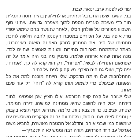
עוד לא לפנות ערב. ינואר. שבת.
בני. השעה שעת התכרבלות זוגית, או לחילופין בהייה חסרת תכלית
תוך כדי מעיכת סיגריה נוספת לתוך מאפרה גדושה. עיתוני סוף
השבוע מפוזרים על שולחן הסלון, לאחר שנעשה בהם שימוש יסודי
מדי. איפה בני. על הכיריים במטבח הקטנטן להבה חלשה לוחכת
תחתיתו של סיר. את המתכון למרק האפונה מצאה באינטרנט,
באתר שמתמחה בארוחות מהירות ומזינות לאנשים שחיים לבד.
מנה אחת שהיא ארוחה שלמה. מעניין מה בני היה אומר על זה
שפתאום התחילה לבשל. "אפרוחי", רק הוא קרא לה כך, "אפרוחי,
יפה לך", ואולי גם היה מצרף נשיקה קולנית על לחיה.
ההתלהבות שלו הייתה מדבקת. שלי הייתה מוכנה לתת את כל
האפונה שבעולם כדי לשמוע אותו קורא לה "רוחי" רק עוד פעם
אחת.
שלי ישובה על קצה קצה הכורסא. אילו הציץ שכן אופטימי לתוך
דירתה, יכול היה לחשוב שהיא ממתינה למישהו. דירה חמימה.
שטיח, עציצים, כריות צבעוניות. כל מה שנדרש. תכף תוציא בקבוק
יין ותניח לצידו שתי כוסות, וצלחת עם גבינה וקרקרים משולשים עם
שומשום כמו שבני אוהב, ותדלג אל המטבח מאושרת, להביא משם
אגרטל עבור זר הפרחים, תודה רבה וממש לא היית צריך—
שלי לא מסוגלת להמשיך לשבת. היא קמה אל הארון, פותחת את