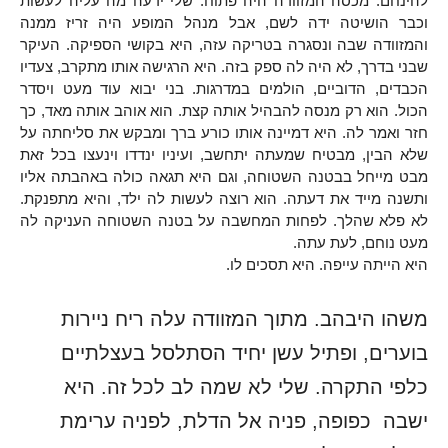
להינחם. מכסה המזוודה היה פתוח. שלי ידעה מה עליה לעשות
וכבר הושיטה ידה לשם, אבל מנהל המופע היה זריז ממנה
והמזוודה שבה ונסגרה בטריקה עזה, היא בקושי הספיקה. העיקר
שבני בדרך, לא היה לה ספק בזה. היא הרגישה אותו מתקרב, צעדיו
הכבדים, הדוביים, הולמים במדרגות. בני יבוא עוד מעט ויסדר
הכול. הוא רק מנסה להבהיל אותה קצת. הוא אוהב אותה מאד, כך
חזר ואמר לה. היא דמיינה אותו כורע ברך ומבקש את סליחתה על
שלא הבין, מבטיח שמעתה יתחשב, ועיניו ינדדו וינעצו בכל זאת
מבט מייחל בבטנה השטוחה, וגם היא תגאה כולה באהבתה אליו
ותשנה מייד את דעתה. הוא רוצה לעשות לה ילד, והיא מתפנקת.
לא פלא שהלך. לפחות המחשבה על בטנה השטוחה העניקה לה
מעט נוחם, לעת עתה.
היא הייתה עייפה. היא תסכים לו.
משהו היבהב. מתוך המזוודה עלה ריח ניירות
בוערים, ופתיל עשן יחיד הסתלסל בעצלתיים
כלפי התקרה. שלי לא שמה לב לכל זה. היא
ישבה כפופה, פניה אל הדלת, לפניה ערימת