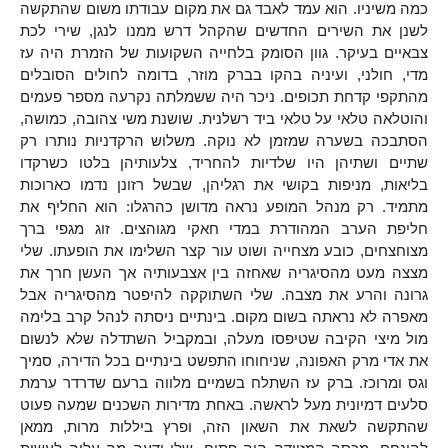
כמה משיניו. הוא עמד לאבד גם את מקום עבודתו משום שהתקשה
לשנן את השירים החדשים שהקהל דרש ממנו לנגן, שירי לכת
צבאיים בעיקר. גוון הסומק בלחייה השקועות של הזמרת היה עז
מדי, חולני, ועיניה בהקו בברק מוזר, בדומה לחולים הסובלים
מהתקפי קדחת תכופים. ניכר היה ששמלתה נקרעה מספר פעמים
והוטלאה טלאי על טלאי ביד רשלנית. שושנת משי צהובה, כמושה,
הסתבכה בשערה שמזמן לא נוקה. משלוש הרקדניות נותרו רק
שתיים ושתיהן היו שלדיות להחריד, צלעותיהן בלטו כשרקדו
בליאות, מניפות בקושי את רגליהן, שבשל רזונן נדמו כארוכות
מתמיד. רק מנהל המופע נראה מדושן כהרגלו: הוא החליף את
חליפת הערב המהודרת במדי חאקי מגוהצים. זוג מגפי ברך
מצוחצחים, כובע מצחייה ושוט עור קצר השלימו את הופעתו. שלי
מצצה מעט מהסיגריה שאחזה בין אצבעותיה אך העשן חרך את
גרונה והרע את מצבה. שלי השתוקקה להיפטר מהסיגריה אבל
מאפרה לא נראתה בשום מקום. בינתיים ניסתה לנהל קרב בלימה
מול מיצי הקיבה שטיפסו מעלה, ובמקביל השתדלה שלא לנשום
את אדי מרק האפונה, שניחוחו התפשט בינתיים בכל הדירה, סמיך
וגס ומרוכז. ברק עז השתלח בשמיים מלווה ברעם שדרדר ערמת
סלעים דמיונית מעל לראשה. באחת מדירות השכנים שמעה פעוט
שהתקשה לשאת את השאון הזה, ופרץ ביללות מרות, ממאן