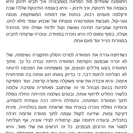
התאמנה שעתיים מול המראה באמבטיה: איך תביא תינוק והיא
בעצמה עוד תינוקת, איך תינוק – והיא בעצמה התינוקת שלו?! שבה
ודקלמה פעמים רבות, בוחנת את דמותה המשתקפת, מנסה
גווני-קול, מגבשת אסטרטגיה מנצחת של שכנוע עצמי מלא להט,
מימיקה שמביעה תחינה נואשת וקול ילדותי אפילו יותר מהרגיל
אצלה. בסוף נמאס לה והיא נזכרה במזוודה, ונזכרה שרצתה להביט
במגזרות הנייר עוד פעם אחת.
כשדחפה-גררה את המזוודה למרכז הסלון התקצרה נשימתה, שלי
לא זכרה שבפעם הקודמת המזוודה הייתה כבדה כל כך. מתוך
המזוודה בקעו צלילים חנוקים, אך משפתחה את המכסה לרווחה
לא הצליחה לראות דבר, כי בדיוק באותו רגע אחזה בה סחרחורת
איומה, והיא איבדה את שיווי משקלה ומעדה קדימה, ועוד הספיקה
לתהות בכעס מבוהל מי זה שהתגנב מאחוריה ומסיבה עלומה
כלשהי החליט לדחוף אותה, ובטרם נשלמה תהייתה החלה נופלת
לתוך המזוודה הפתוחה, והנפילה הייתה רכה ונוצתית להפתיע,
ובעודה נופלת נזכרה בנערת גומי שראתה פעם בטלוויזיה, סינית
דקיקת צמות, שידעה לקפל עצמה לתוך מזוודה אדומה רגילה
בתכלית, ובעודה דחוסה שם, קרסוליה לצידי אזניה, אף הצליחה
לסגור את הרוכסן מבפנים. כל זה הרשים את שלי מאד, והיא