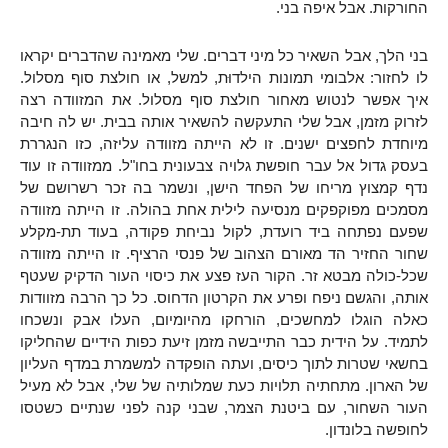
החורקות. אבל איפה בני.
בני הלך, אבל השאיר כל מיני דברים. שלי מאמינה שהדברים יקראו
לו לחזור: אלבומי תמונות הילדוּת, למשל, או חולצת סוף מסלול.
איך אפשר לנטוש מאחור חולצת סוף מסלול. את המזוודה רצה
לזרוק מזמן, אבל שלי התעקשה להשאיר אותה בבית. יש לה חיבה
מיוחדת לחפצים ישנים. זו לא הייתה מזוודה עליזה, כזו הנגררת
בעסק גדול אל עבר חופשת גלויה צבעונית בחו"ל. ממזוודה זו עוד
נדף קמצוץ מריחו של הפחד הישן, ונשמר בה זכר רשרושם של
מסמכים מפוקפקים מנסיעה לילית אחת בהולה. זו הייתה מזוודה
שפעם נפתחה ביד רועדת, לקול נביחת פקודה, בעוד תת-מקלע
שחור החזיר הד מאורם הצהוב של פנסי הרציף. זו הייתה מזוודה
שכל-כולה מבטא זר. הקור העז פצע את כיסוי העור הדקיק שעטף
אותה, והגשם ניפח ופרע את הקרטון הדחוס. כל כך הרבה מזוודות
כאלה הוגלו למחשכים, הורחקו מהיומיום, העלו אבק ונשכחו
לתמיד. על הידית כבר התייבשה מזמן זיעת כפות הידיים שהחליקו
בחשאי שטרות לתוך כיסים, ועתה הופקדה למשמרת במדף העליון
של הארון. מתחתיה תלויות כעת שמלותיה של שלי, אבל לא מעיל
העור השחור, עם ביטנת הצמר, שבני קנה לפני שנתיים כשטסו
לחופשה בלונדון.