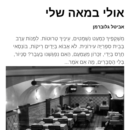
אולי במאה שלי
אביטל גלוברמן
מִשְׁקָפֶיךָ כִּמְעַט נִשְׁמָטִים, עֵינֶיךָ טְרוּטוֹת. לִפְנוֹת עֶרֶב
בְּבֵית סִפְרִיָּה עִירוֹנִית. לֹא אָבוֹא בְּיָדַיִם רֵיקוֹת, בּוֹנְסַאי
חֶרֶס בְּיָדִי, זִכָּרוֹן מְעֻמְעָם, הַאִם נִפְגַּשְׁנוּ בֶּעָבָר? סֶנְיוֹר,
בְּלִי הֶסְבֵּרִים, מָה אִם אֹמַר...