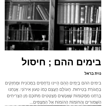
בימים ההם ; חיסול
נוית בראל
בימים ההם בָּיָמִים הָהֵם הָיִינוּ נִדְחָסִים בִּמְכוֹנִית וּמֻחְזָקִים
בַּחֲגוֹרַת בְּטִיחוּת. הָעוֹלָם הָעֳצַם כְּמוֹ טִעוּן אִירוֹנִי. אֲנַחְנוּ
בָּרַחְנוּ מִמְּקוֹמוֹת שֶׁאֲנָשִׁים מְצַטְּטִים מִתּוֹכָם מִן הַצְּרִיחִים
הַשְּׁמוּרִים וְהַחוֹמוֹת הַהוֹמוֹת אֶל הַמִּצְפִּים...