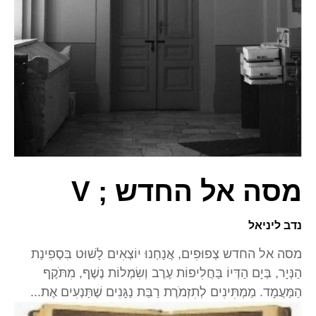
מסה אל החדש ; V
נדב ליניאל
מסה אל החדש צְפוּפִים, אֲנַחְנוּ יוֹצְאִים לָשׁוּט בִּסְפִינַת
הַנְּיָר, בְּיָם הַדְּיוֹ בַּחֲלִיפוֹת עֶרֶב וְשִׂמְלוֹת נֶשֶׁף, מִתֹּקֶף
הַמַּעֲמָד. מַמְתִּינִים לְתִזְמֹרֶת רַבַּת נַגָּנִים שֶׁתַּנְעִים אֶת...