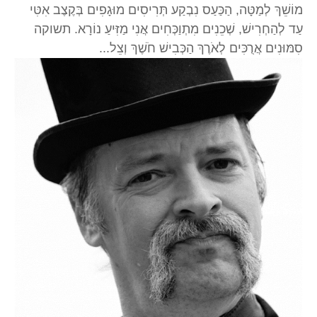
מוֹשֵׁךְ לְמַטָּה, הַכַּעַס נִבְקַע תְּרִיסִים מוּגָפִים בְּקֶצֶב אִטִּי
עַד לְהַחְרִישׁ, שְׁכֵנִים מִתְוַכְּחִים אֲנִי מַזִּיעַ נוֹרָא. תשוקה
סִמּוּנִים אֲרֻכִּים לְאֹרֶךְ הַכְּבִישׁ חֹשֶׁךְ וְצֵל...