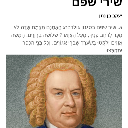
שירי שפם
יעקב בן נתן
א. שיר שפם בסגנון גולדברג הָאָמְנָם תְּצַמַּח שָׂדֶה לֹא
מֻכָּר לְרֹחַב פָּנֵיךָ, מֵעַל הַצַּוָּאר? שְׁלוֹשָׁה בַּרְוָזִים, חֲמִשָּׁה
אֲוָזִים יְלַקְּטוּ בִּשְׂעָרְךָ שִׁבְרֵי אֱגוֹזִים. וְכָל בְּנֵי הַכְּפָר
יִתְקַבְּצוּ...