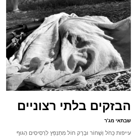
הבזקים בלתי רצוניים
שבתאי מג'ר
עייפות כָּחֹל וְשָׁחוֹר וּבָרָק חוֹל מִתְנַפֵּץ לִרְסִיסִים הַגּוּף