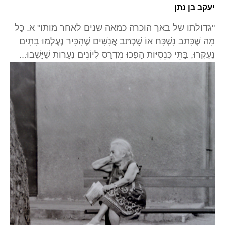
יעקב בן נתן
"גדולתו של באך הוכרה כמאה שנים לאחר מותו" א. כָּל
מָה שֶׁכָּתַב נִשְׁכָּח אוֹ שֻׁכְתַּב אֲנָשִׁים שֶׁהִכִּיר נֶעֶלְמוּ בָּתִּים
נֶעֶקְרוּ, בָּתֵּי כְּנֵסִיּוֹת הָפְכוּ מִדְרָס לְיוֹנִים נְעָרוֹת שֶׁיָּשְׁבוּ...