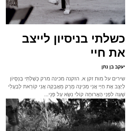
כשלתי בניסיון לייצב
את חיי
יעקב בן נתן
שירים על מות זקן א. הזקנה מכינה מרק כָּשַׁלְתִּי בַּנִּסָּיוֹן
לְיַצֵּב אֶת חַיַּי אֲנִי מְכִינָה מָרָק מֵאֲבְקָה אֲנִי קוֹרֵאת לְבַעֲלִי
שָׁעָה לִפְנֵי הָאֲרוּחָה קוֹלִי נִשָּׂא עַל פְּנֵי...