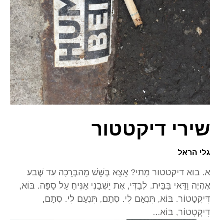
שירי דיקטטור
גלי הראל
א. בוא דיקטטור מָתַי? אֵצֵא בְּשֵׁשׁ מֵהַבְּרֵכָה עַד שֶׁבַע
אֶהְיֶה וַדַּאי בַּבַּיִת, לְבַדִּי, אֶת יַשְׁבָנִי אַנִּיחַ עַל סַפָּה. בּוֹא,
דִּיקְטָטוֹר. בּוֹא, תִּנְאַם לִי. סְתָם, תִּנְעַם לִי. סְתָם,
דִּיקְטָטוֹר, בּוֹא...