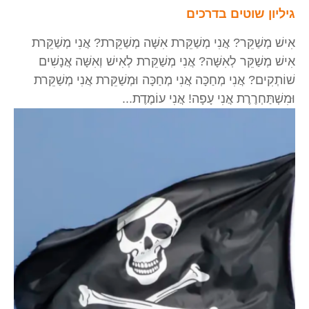
גיליון שוטים בדרכים
אִישׁ מְשַׁקֵּר? אֲנִי מְשַׁקֵּרת אִשָּׁה מְשַׁקֵּרת? אֲנִי מְשַׁקֵּרת
אִישׁ מְשַׁקֵּר לְאִשָּׁה? אֲנִי מְשַׁקֵּרת לְאִישׁ וְאִשָּׁה אֲנָשִׁים
שׁוֹתְקִים? אֲנִי מְחַכָּה אֲנִי מְחַכָּה וּמְשַׁקֵּרת אֲנִי מְשַׁקֵּרת
וּמִשְׁתַּחְרֶרֶת אֲנִי עָפָה! אֲנִי עוֹמֶדֶת...