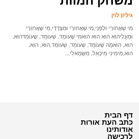
משחק המוות
גיליון לוין
מִי שֶׁאֲחוֹרַי וּלְפָנַי,מִי שֶׁאֲחוֹרַי וּמִצְּדָדַי,מִי שֶׁאֲחוֹרַי
וּמֵעָלַיהוּא הוּא הוּא הוּאמִי שֶׁעוֹמֵד, שֶׁעוֹמֵד, שֶׁעוֹמֵדהוּא,
הוּא, הוּאמָה שֶׁעוֹמֵד, שֶׁעוֹמֵד, שֶׁעוֹמֵד,הוּא, הוּא,
הוּא,מִימִינִי מִיכָאֵל, מִשְּׂמָאלִי...
דף הבית
כתב העת אורות
אודותינו
לרכישה