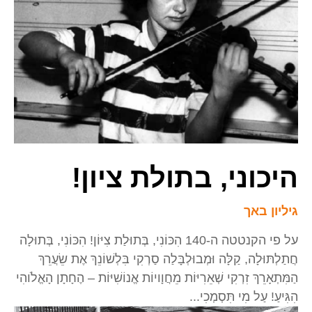
היכוני, בתולת ציון!
גיליון באך
על פי הקנטטה ה-140 הִכּוֹנִי, בְּתוּלַת צִיּוֹן! הִכּוֹנִי, בְּתוּלָה
חֲתַלְתּוּלָה, קַלָּה וּמְבוּלְבָּלַה סַרְקִי בִּלְשׁוֹנֵךְ אֶת שֵׂעֲרֵךְ
הַמִּתְאָרֵךְ זִרְקִי שְׁאֵרִיּוֹת מֵחֲוָויוֹת אֱנוֹשִׁיּוֹת – הֶחָתָן הָאֱלֹוהִי
הִגִּיעַ! עַל מִי תִּסְמְכִי...