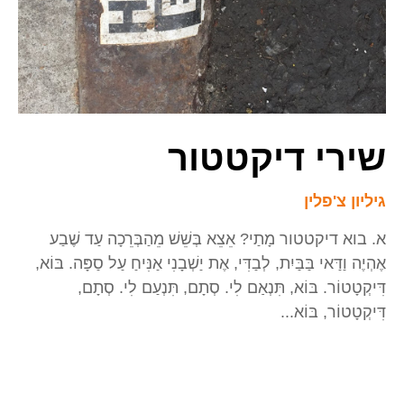
שירי דיקטטור
גיליון צ'פלין
א. בוא דיקטטור מָתַי? אֵצֵא בְּשֵׁשׁ מֵהַבְּרֵכָה עַד שֶׁבַע
אֶהְיֶה וַדַּאי בַּבַּיִת, לְבַדִּי, אֶת יַשְׁבָנִי אַנִּיחַ עַל סַפָּה. בּוֹא,
דִּיקְטָטוֹר. בּוֹא, תִּנְאַם לִי. סְתָם, תִּנְעַם לִי. סְתָם,
דִּיקְטָטוֹר, בּוֹא...