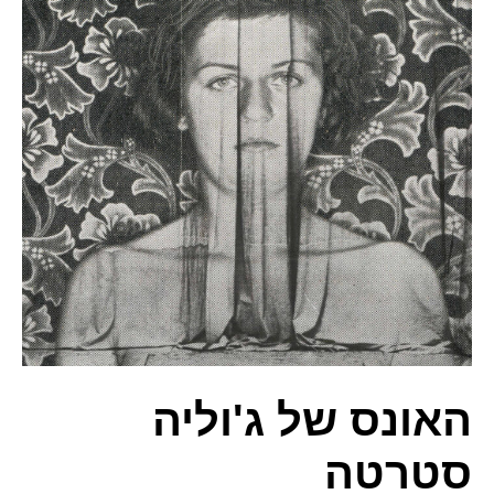
האונס של ג'וליה
סטרטה