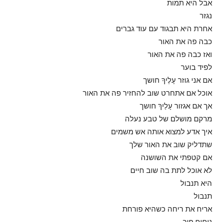
אבל היא תמות
נגזר
אחרת היא תבגוד עם עוד גברים
כבה פה את האור
ואז כבה פה את האור
לפיד בוער
אם אני גוזר עָלֶיךָ חושך
אוכל אם אתחרט שוב להחזיר פה את האור
אך אם אגזור עָלַיִךְ חושך
מרקם מושלם של טבע נעלה
איך אדע למצוא אותה אש משמים
שתדליק שוב את האור שלך
אם קטפתי את השושנה
לא אוכל לתת בה שוב חיים
היא תנבול
תנבול
אריח את ריחה כשהיא פורחת
ניחוח פיך