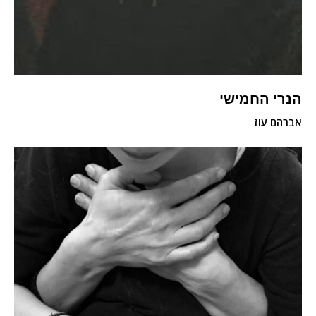
הנרי החמישי
אברהם עוז