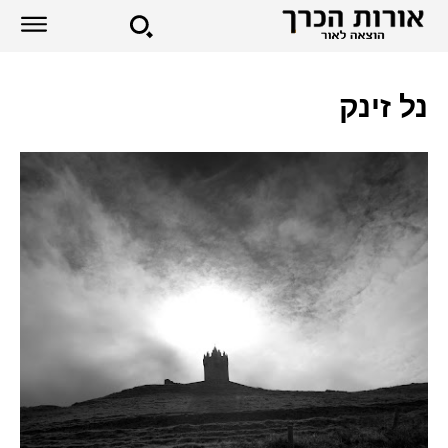
נל זינק