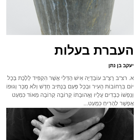
העברת בעלות
יעקב בן נתן
א. רצ"ב רָצַ"ב עוֹבַדְיָה אִישׁ הַדְּלִי אֲשֶׁר הִקְפִּיד לָלֶכֶת בְּכָל
יוֹם בִּרְחוֹבוֹת הָעִיר וּבְכָל פַּעַם בְּנָתִּיב חָדָשׁ וְלֹא מֻכָּר וְגוּפוֹ
וְנַפְשׁוֹ כְּבֵדִים עָלָיו וַאֲהוּבָתוֹ קְרוֹבָה קְרוֹבָה מְאוֹד כִּמְעַט
אֶפְשָׁר לְהָרִיחַ כִּמְעַט...