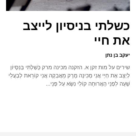
כשלתי בניסיון לייצב
את חיי
יעקב בן נתן
שירים על מות זקן א. הזקנה מכינה מרק כָּשַׁלְתִּי בַּנִּסָּיוֹן
לְיַצֵּב אֶת חַיַּי אֲנִי מְכִינָה מָרָק מֵאֲבְקָה אֲנִי קוֹרֵאת לְבַעֲלִי
שָׁעָה לִפְנֵי הָאֲרוּחָה קוֹלִי נִשָּׂא עַל פְּנֵי...