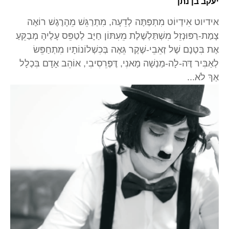
יעקב בן נתן
אידיוט אִידְיוֹט מִתְפַּתֶּה לְדֵעָה, מִתְרַגֵּשׁ מֵהָרֶגֶשׁ רוֹאֶה
צָמַת-רַפּוּנְזֵל מִשְׁתַּלְשֶׁלֶת מֵעִתּוֹן חַיָּב לְטַפֵּס עָלֶיהָ מְבַקֵּעַ
אֶת בִּטְנָם שֶׁל זְאֵבֵי-שֶׁקֶר גֵּאֶה בְּכִשְׁלוֹנוֹתָיו מִתְחַפֵּשׂ
לְאַבִּיר דֶּה-לָה-מַנְשָׁה מָאנִי, דֶּפְּרֵסִיבִי, אוֹהֵב אָדָם בִּכְלָל
אַךְ לֹא...