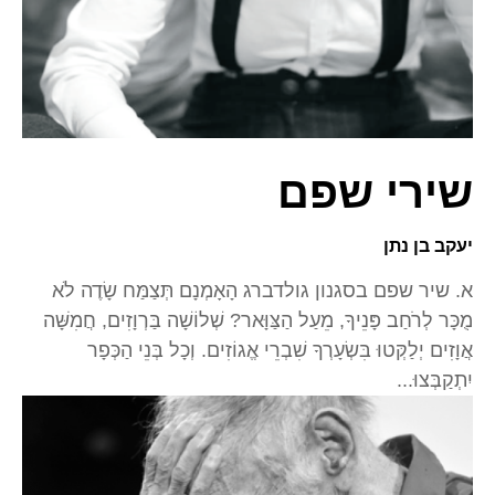
שירי שפם
יעקב בן נתן
א. שיר שפם בסגנון גולדברג הָאָמְנָם תְּצַמַּח שָׂדֶה לֹא
מֻכָּר לְרֹחַב פָּנֵיךָ, מֵעַל הַצַּוָּאר? שְׁלוֹשָׁה בַּרְוָזִים, חֲמִשָּׁה
אֲוָזִים יְלַקְּטוּ בִּשְׂעָרְךָ שִׁבְרֵי אֱגוֹזִים. וְכָל בְּנֵי הַכְּפָר
יִתְקַבְּצוּ...