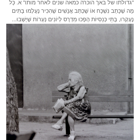
"גדולתו של באך הוכרה כמאה שנים לאחר מותו" א. כָּל
מָה שֶׁכָּתַב נִשְׁכָּח אוֹ שֻׁכְתַּב אֲנָשִׁים שֶׁהִכִּיר נֶעֶלְמוּ בָּתִּים
נֶעֶקְרוּ, בָּתֵּי כְּנֵסִיּוֹת הָפְכוּ מִדְרָס לְיוֹנִים נְעָרוֹת שֶׁיָּשְׁבוּ...