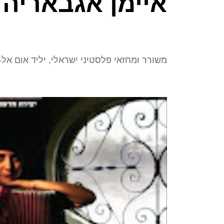
איימן אגבאריה
משורר ומחזאי פלסטיני ישראלי, יליד אום אל-פחם, 1968. ד"ר אגבאריה הוא מרצה לחינוך באוני