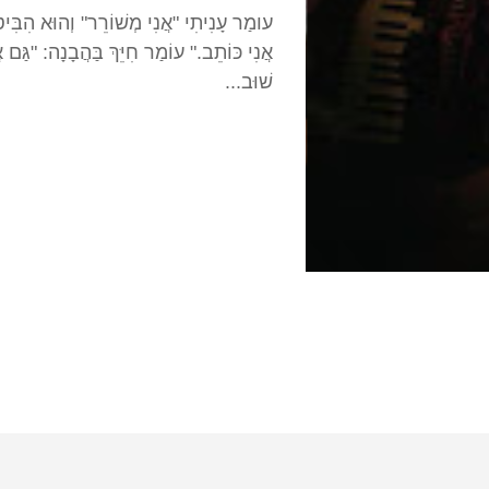
עומַר עָנִיתִי "אֲנִי מְשׁוֹרֵר" וְהוּא הִבִּיט ב
שׁוּב...