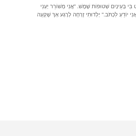
ִּי בְּעֵינַיִם שְׁטוּפוֹת שֶׁמֶשׁ. "אֲנִי מְשׁוֹרֵר יַעְנִי
אֲנִי כּוֹתֵב." עוֹמַר חִיֵּךְ בַּהֲבָנָה: "גַּם אֲנִי יוֹדֵעַ לִכְתֹּב." יַלְדוּתִי זָרְחָה לְרֶגַע אַךְ שָׁקְעָה