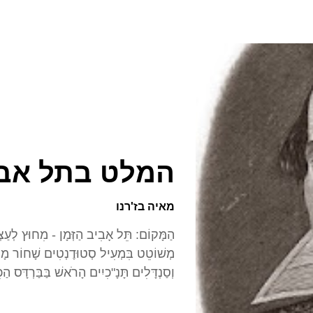
המלט בתל אב
מאיה בז'רנו
הַמָּקוֹם: תֵּל אָבִיב הַזְּמָן - מִחוּץ לְעַצְמ
מְשׁוֹטֵט בִּמְעִיל סְטוּדֶנְטִים שָׁחוֹר מָהו
וְסַנְדָּלִים תָּנָ"כִיִים הָרֹאשׁ בַּבַּרְדָּס הַכ