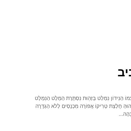
יב
וֹ הַנִּידוֹן נִמְלַט בְּזְהֵוּת נִסְתֶּרֶת הַמְלֶט הַנִּמְלָט
ּהַּ חֻלְצַת טְרִיקוֹ אֲפוֹרָה מִכְנָסַיםִ לְלֹא הַגְדָּרָה
ֵּהֶה...