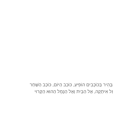
 שטרנברג שִיבה הַבָּהִיר בַּכּוֹכָבִים הוֹפִיעַ, כּוֹכַב הַיּוֹם, כּוֹכַב הַשַּׁחַר
ֶל אִיתָקָה, אֶל הַבַּיִת וְאֶל הַנָּמֵל הַהוּא הַקָּרוּי