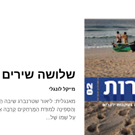
שלושה שירים
מייקל לונגלי
מאנגלית: ליאור
וְהַסְּפִינָה לְמוּדַת הַמֶּרְחַקִּים קָרְבָה א
עַל שְׁמוֹ שֶׁל...