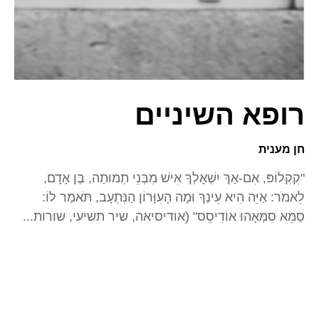
רופא השיניים
חן מענית
"קִקְלוֹפּ, אִם-אַךְ יִשְׁאָלְךָ אִישׁ מִבְּנֵי תְמוּתָה, בֶּן אָדָם,
לֵאמֹר: אַיֵּה הִיא עֵינְךָ וּמָה הָעִוָּרוֹן הַנִּתְעָב, תֹּאמַר לוֹ:
סַמֵּא סִמְּאָהוּ אוֹדִיסֵס" (אודיסיאה, שיר תשיעי, שורות...